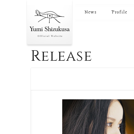
News
Profile
Release