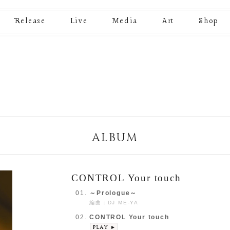
Release
Live
Media
Art
Shop
ALBUM
CONTROL Your touch
～Prologue～
編曲：DJ ME-YA
CONTROL Your touch