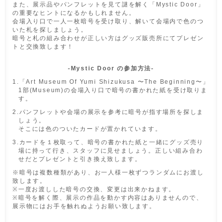
また、展示品やパンフレットを見て謎を解く「Mystic Door」
の重要なヒントになるかもしれません。
会場入り口で一人一枚暗号を受け取り、解いて会場内で色のつ
いた札を探しましょう。
暗号と札の組み合わせが正しい方はグッズ販売所にてプレゼン
トと交換致します！
-Mystic Door の参加方法-
1.「Art Museum Of Yumi Shizukusa 〜The Beginning〜」
1部(Museum)の会場入り口で暗号の書かれた紙を受け取りま
す。
2.パンフレットや会場の展示を参考に暗号が指す場所を探しま
しょう。
そこには色のついたカードが置かれています。
3.カードを１枚取って、暗号の書かれた紙と一緒にグッズ売り
場に持って行き、スタッフに見せましょう。正しい組み合わ
せだとプレゼントと引き換え致します。
※暗号は複数種類があり、お一人様一枚ずつランダムにお渡し
致します。
※一度お渡しした暗号の交換、変更は出来かねます。
※暗号を解く際、展示の作品を動かす内容はありませんので、
展示物にはお手を触れぬようお願い致します。